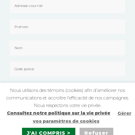
Nature Québec respecte votre
vie privée
. En cliquant sur « s’inscrire», vous
acceptez de recevoir notre infolettre, des nouvelles de nos projets et des
Nous utilisons des témoins (cookies) afin d’améliorer nos
occasions d’implication pour l’organisme. Vous pouvez vous désabonner de
notre infolettre en tout temps en écrivant à
info@naturequebec.org
communications et accroître l’efficacité de nos campagnes.
Nous respectons votre vie privée.
Consultez notre politique sur la vie privée
Gérer
vos paramètres de cookies
J'AI COMPRIS >
Refuser
Nature Québec © 2026 Copyright - Tous droits réservés